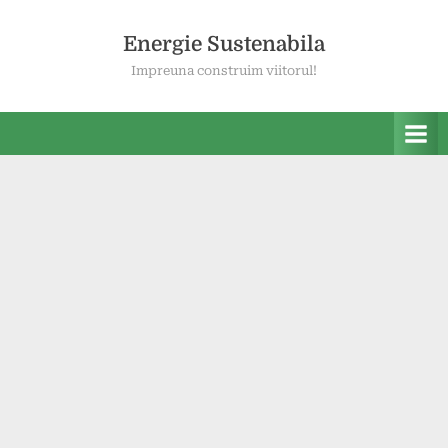
Skip
to
Energie Sustenabila
content
Impreuna construim viitorul!