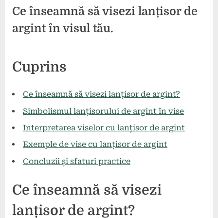
Ce înseamnă să visezi lanțisor de
argint în visul tău.
Posted
By
11
press
Cuprins
on
august
2024
Ce înseamnă să visezi lanțisor de argint?
Simbolismul lanțisorului de argint în vise
Interpretarea viselor cu lanțisor de argint
Exemple de vise cu lanțisor de argint
Concluzii și sfaturi practice
Ce înseamnă să visezi
lanțisor de argint?