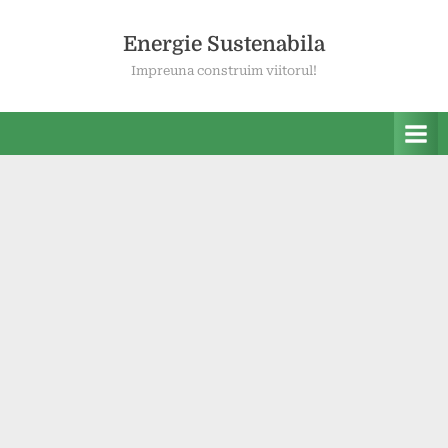
Skip
to
Energie Sustenabila
content
Impreuna construim viitorul!