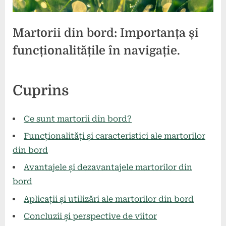
Martorii din bord: Importanța și
funcționalitățile în navigație.
Posted
By
11
press
Cuprins
on
august
2024
Ce sunt martorii din bord?
Funcționalități și caracteristici ale martorilor
din bord
Avantajele și dezavantajele martorilor din
bord
Aplicații și utilizări ale martorilor din bord
Concluzii și perspective de viitor