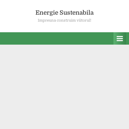
Skip
to
Energie Sustenabila
content
Impreuna construim viitorul!