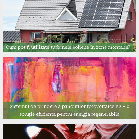
Cum pot fi utilizate turbinele eoliene în zone montane?
Sistemul de prindere a panourilor fotovoltaice K2 – o
soluție eficientă pentru energia regenerabilă