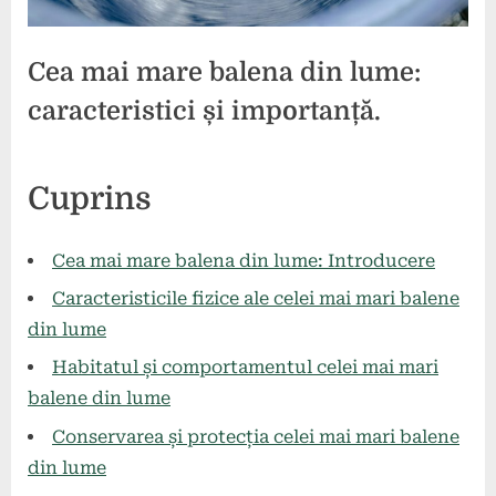
Cea mai mare balena din lume:
caracteristici și importanță.
Posted
By
5
press
Cuprins
on
iulie
2024
Cea mai mare balena din lume: Introducere
Caracteristicile fizice ale celei mai mari balene
din lume
Habitatul și comportamentul celei mai mari
balene din lume
Conservarea și protecția celei mai mari balene
din lume