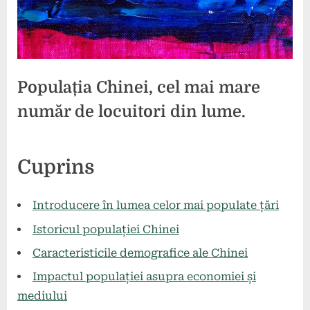
Populația Chinei, cel mai mare
număr de locuitori din lume.
Posted
By
6
press
Cuprins
on
iulie
2024
Introducere în lumea celor mai populate țări
Istoricul populației Chinei
Caracteristicile demografice ale Chinei
Impactul populației asupra economiei și
mediului