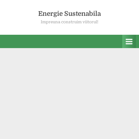
Skip
to
Energie Sustenabila
content
Impreuna construim viitorul!