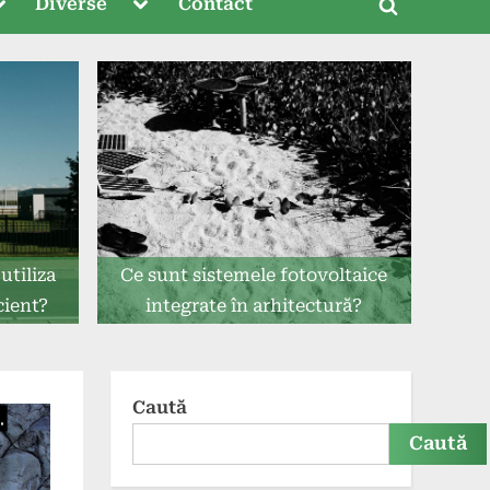
oggle
Toggle
Diverse
Contact
Toggle
ub-
sub-
menu
menu
search
form
utiliza
Ce sunt sistemele fotovoltaice
cient?
integrate în arhitectură?
Caută
Caută