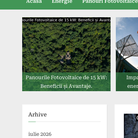
Acasă
Energie
Panouri Fotovoltaic
Panourile Fotovoltaice de 15 kW:
Impa
Beneficii și Avantaje.
ener
Arhive
iulie 2026