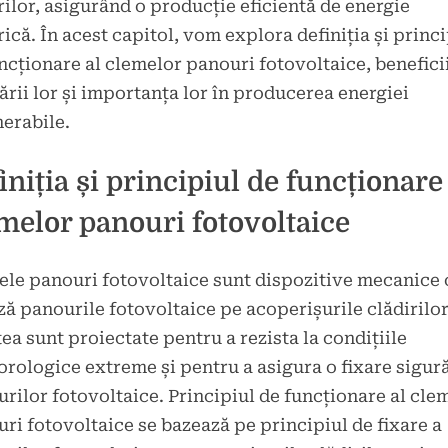
rilor, asigurând o producție eficientă de energie
rică. În acest capitol, vom explora definiția și princ
ncționare al clemelor panouri fotovoltaice, benefici
zării lor și importanța lor în producerea energiei
erabile.
iniția și principiul de funcționare
melor panouri fotovoltaice
le panouri fotovoltaice sunt dispozitive mecanice 
ză panourile fotovoltaice pe acoperișurile clădirilor
ea sunt proiectate pentru a rezista la condițiile
rologice extreme și pentru a asigura o fixare sigură
rilor fotovoltaice. Principiul de funcționare al cle
ri fotovoltaice se bazează pe principiul de fixare a