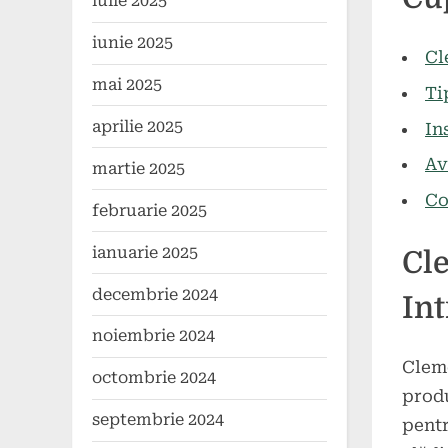
iulie 2025
on
mai
comen
2024
iunie 2025
Cl
mai 2025
Ti
aprilie 2025
In
Av
martie 2025
Co
februarie 2025
ianuarie 2025
Cle
decembrie 2024
Int
noiembrie 2024
Cleme
octombrie 2024
produ
septembrie 2024
pentr