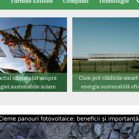
T
e
Turbine Eoliene
Companii
Tehnologie
s
ctul climatului asupra
Cum pot clădirile smart 
giei sustenabile solare
energia sustenabilă efi