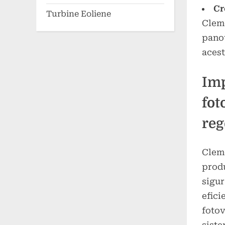
Cr
Turbine Eoliene
Cleme
panou
acest
Imp
fot
reg
Cleme
produ
sigur
efici
fotov