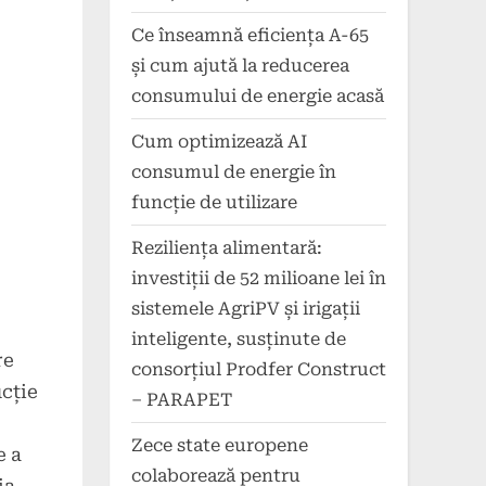
Ce înseamnă eficiența A-65
și cum ajută la reducerea
consumului de energie acasă
Cum optimizează AI
consumul de energie în
funcție de utilizare
Reziliența alimentară:
investiții de 52 milioane lei în
sistemele AgriPV și irigații
inteligente, susținute de
re
consorțiul Prodfer Construct
ucție
– PARAPET
Zece state europene
e a
colaborează pentru