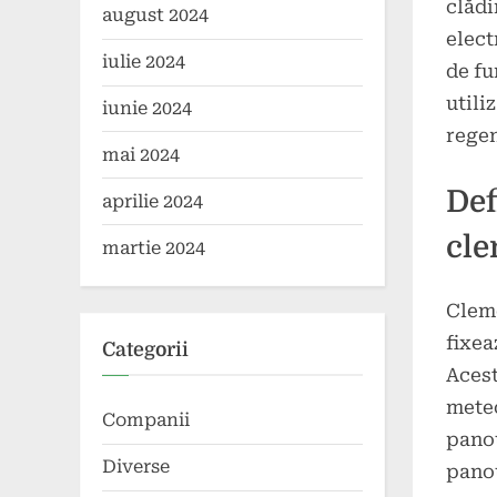
clădi
august 2024
elect
iulie 2024
de fu
utili
iunie 2024
regen
mai 2024
Def
aprilie 2024
cle
martie 2024
Cleme
fixea
Categorii
Acest
meteo
Companii
panou
Diverse
panou