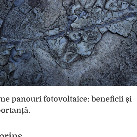
me panouri fotovoltaice: beneficii și
ortanță.
d
icat
prins