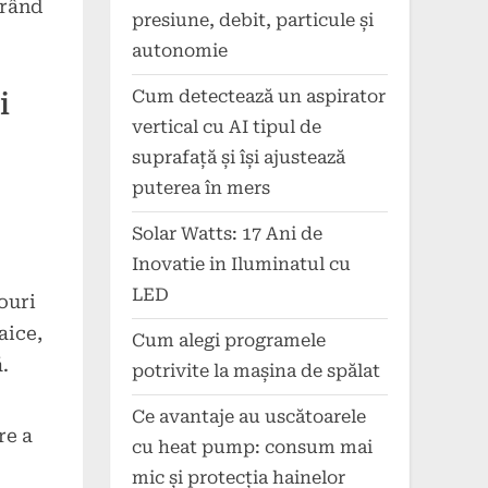
urând
presiune, debit, particule și
autonomie
Cum detectează un aspirator
i
vertical cu AI tipul de
suprafață și își ajustează
puterea în mers
Solar Watts: 17 Ani de
Inovatie in Iluminatul cu
LED
ouri
aice,
Cum alegi programele
.
potrivite la mașina de spălat
Ce avantaje au uscătoarele
re a
cu heat pump: consum mai
mic și protecția hainelor