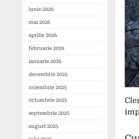
iunie 2026
mai 2026
aprilie 2026
februarie 2026
ianuarie 2026
decembrie 2025
noiembrie 2025
Cle
octombrie 2025
imp
septembrie 2025
august 2025
Poste
By
26
1
comun
Cu