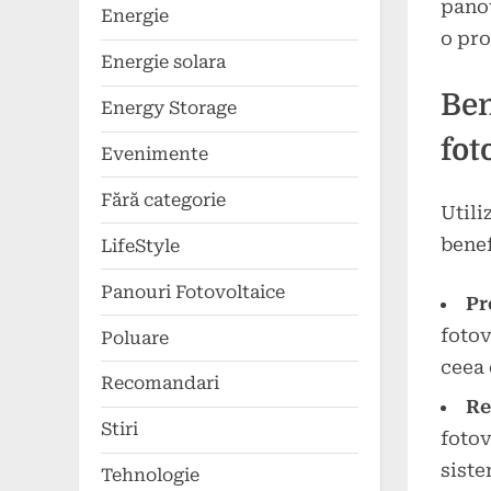
panou
Energie
o pro
Energie solara
Ben
Energy Storage
fot
Evenimente
Fără categorie
Utili
benef
LifeStyle
Panouri Fotovoltaice
Pr
fotov
Poluare
ceea 
Recomandari
Re
Stiri
fotov
siste
Tehnologie