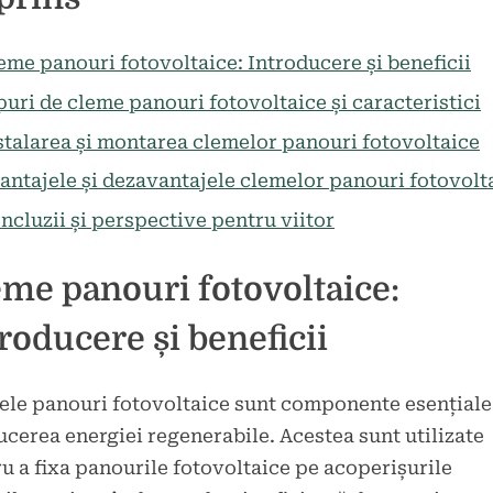
la
tariu
Cleme
panouri
eme panouri fotovoltaice: Introducere și beneficii
fotovoltaice:
puri de cleme panouri fotovoltaice și caracteristici
beneficii
stalarea și montarea clemelor panouri fotovoltaice
și
importanță.
antajele și dezavantajele clemelor panouri fotovolt
ncluzii și perspective pentru viitor
me panouri fotovoltaice:
roducere și beneficii
le panouri fotovoltaice sunt componente esențiale
cerea energiei regenerabile. Acestea sunt utilizate
u a fixa panourile fotovoltaice pe acoperișurile