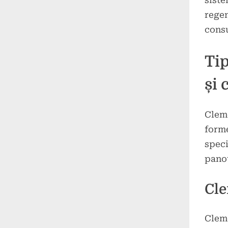
siste
regen
cons
Tip
și 
Cleme
forme
speci
panou
Cle
Cleme