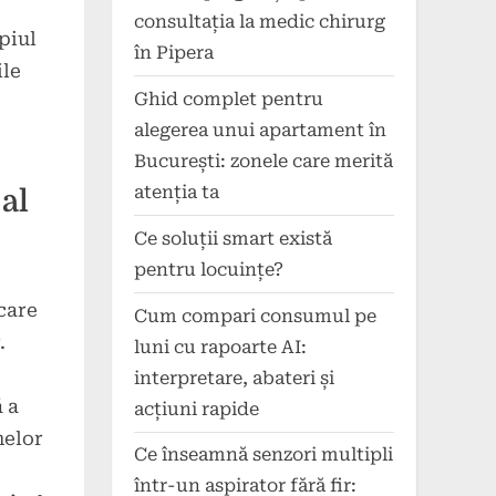
consultația la medic chirurg
ipiul
în Pipera
ile
Ghid complet pentru
alegerea unui apartament în
București: zonele care merită
atenția ta
 al
Ce soluții smart există
pentru locuințe?
care
Cum compari consumul pe
.
luni cu rapoarte AI:
interpretare, abateri și
 a
acțiuni rapide
melor
Ce înseamnă senzori multipli
într-un aspirator fără fir: