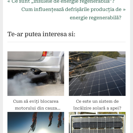
Navigare
P
Ce sunt „insulele de energie regenerabilă”?
r
N
Cum influențează defrișările producția de
în
e
e
energie regenerabilă?
articole
v
x
Te-ar putea interesa si:
i
t
o
P
u
o
s
s
P
t
o
:
s
t
:
Cum să eviți blocarea
Ce este un sistem de
motorului din cauza
încălzire solară a apei?
sistemelor de tratare a
gazelor de eșapament