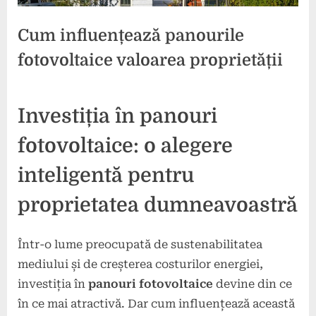
Cum influențează panourile
fotovoltaice valoarea proprietății
Posted
By
4
press
Investiția în panouri
on
noiembrie
2024
fotovoltaice: o alegere
inteligentă pentru
proprietatea dumneavoastră
Într-o lume preocupată de sustenabilitatea
mediului și de creșterea costurilor energiei,
investiția în
panouri fotovoltaice
devine din ce
în ce mai atractivă. Dar cum influențează această