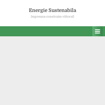
Skip
to
Energie Sustenabila
content
Impreuna construim viitorul!