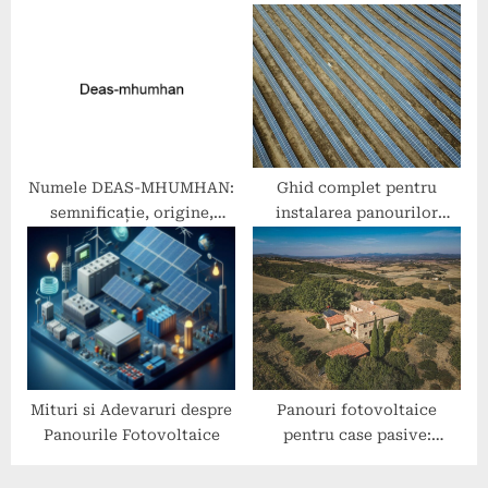
recomandări și recenzii
Regenerabilă.
Numele DEAS-MHUMHAN:
Ghid complet pentru
semnificație, origine,
instalarea panourilor
trăsături și personalitate
fotovoltaice la domiciliu
Mituri si Adevaruri despre
Panouri fotovoltaice
Panourile Fotovoltaice
pentru case pasive:
economii și eficiență