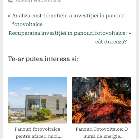
Panouri Fotovoltaice
Navigare
P
Analiza cost-beneficiu a investiției în panouri
r
fotovoltaice
în
N
e
Recuperarea investiției în panouri fotovoltaice:
articole
e
v
cât durează?
x
i
Te-ar putea interesa si:
t
o
P
u
o
s
s
P
t
o
:
s
t
:
Panouri fotovoltaice
Panouri Fotovoltaice: O
pentru afaceri mici:
Sursă de Energie