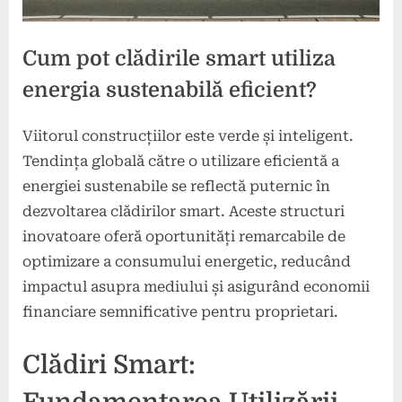
Cum pot clădirile smart utiliza
energia sustenabilă eficient?
Viitorul construcțiilor este verde și inteligent.
Posted
By
1
press
Tendința globală către o utilizare eficientă a
on
decembrie
energiei sustenabile se reflectă puternic în
2024
dezvoltarea clădirilor smart. Aceste structuri
inovatoare oferă oportunități remarcabile de
optimizare a consumului energetic, reducând
impactul asupra mediului și asigurând economii
financiare semnificative pentru proprietari.
Clădiri Smart: