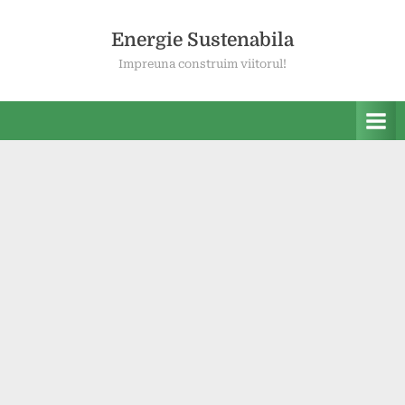
Skip
to
Energie Sustenabila
content
Impreuna construim viitorul!