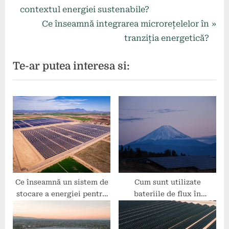
r
contextul energiei sustenabile?
în
e
N
Ce înseamnă integrarea microrețelelor în
articole
v
e
tranziția energetică?
i
x
Te-ar putea interesa si:
o
t
u
P
s
o
P
s
o
t
s
:
t
:
Ce înseamnă un sistem de
Cum sunt utilizate
stocare a energiei pentru
bateriile de flux în
prosumatori?
stocarea energiei
regenerabile?