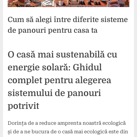
Cum să alegi între diferite sisteme
de panouri pentru casa ta
Posted
By
4
press
O casă mai sustenabilă cu
on
noiembrie
2024
energie solară: Ghidul
complet pentru alegerea
sistemului de panouri
potrivit
Dorința de a reduce amprenta noastră ecologică
și de a ne bucura de o casă mai ecologică este din