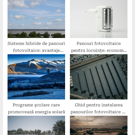
P
s
o
t
s
:
t
:
Sisteme hibride de panouri
Panouri fotovoltaice
fotovoltaice: avantaje
pentru locuințe: economii
pentru locuințe
de energie și protecția
mediului
Programe școlare care
Ghid pentru instalarea
promovează energia solară
panourilor fotovoltaice pe
acoperișuri plate