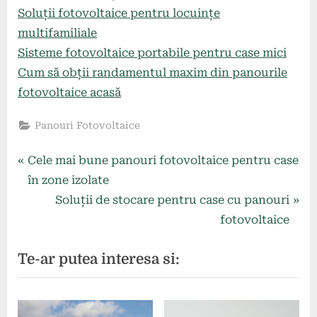
Soluții fotovoltaice pentru locuințe
multifamiliale
Sisteme fotovoltaice portabile pentru case mici
Cum să obții randamentul maxim din panourile
fotovoltaice acasă
Panouri Fotovoltaice
Navigare
P
Cele mai bune panouri fotovoltaice pentru case
r
în zone izolate
în
e
N
Soluții de stocare pentru case cu panouri
articole
v
e
fotovoltaice
i
x
Te-ar putea interesa si:
o
t
u
P
s
o