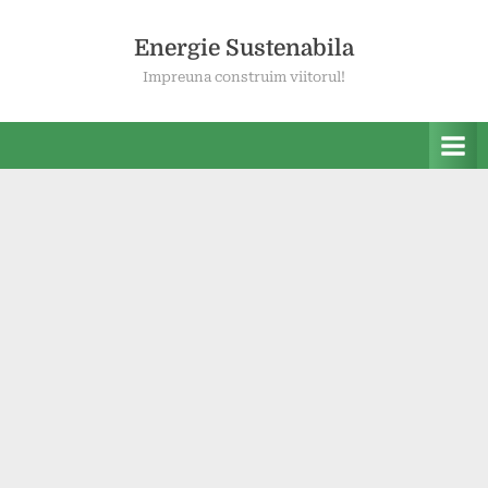
Skip
to
Energie Sustenabila
content
Impreuna construim viitorul!