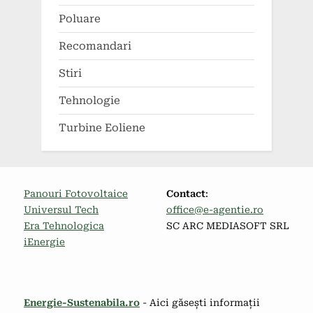
Poluare
Recomandari
Stiri
Tehnologie
Turbine Eoliene
Panouri Fotovoltaice
Contact
:
Universul Tech
office@e-agentie.ro
Era Tehnologica
SC ARC MEDIASOFT SRL
iEnergie
Energie-Sustenabila.ro
- Aici găsești informații