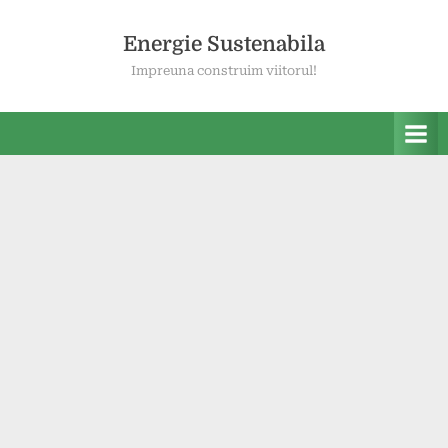
Skip
to
Energie Sustenabila
content
Impreuna construim viitorul!