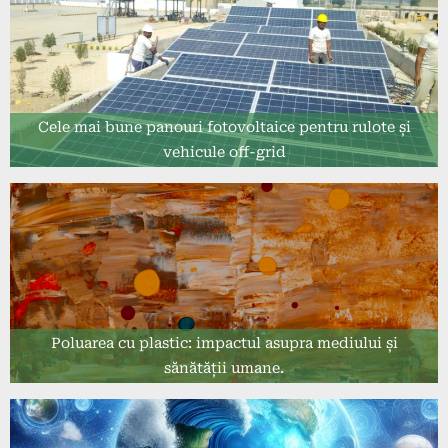
Cele mai bune panouri fotovoltaice pentru rulote și
vehicule off-grid
Poluarea cu plastic: impactul asupra mediului și
sănătății umane.