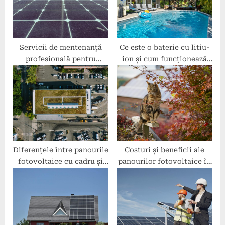
o
:
s
t
:
Servicii de mentenanță
Ce este o baterie cu litiu-
profesională pentru
ion și cum funcționează
panouri fotovoltaice
pentru panourile
fotovoltaice?
Diferențele între panourile
Costuri și beneficii ale
fotovoltaice cu cadru și
panourilor fotovoltaice în
cele fără cadru
condominii