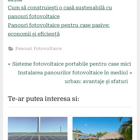
Cum să construiești o casă sustenabilă cu
panouri fotovoltaice
Panouri fotovoltaice pentru case pasive:
economii și eficiență
Panouri Fotovoltaice
Navigare
P
Sisteme fotovoltaice portabile pentru case mici
r
N
Instalarea panourilor fotovoltaice în mediul
în
e
e
urban: avantaje și sfaturi
articole
v
x
Te-ar putea interesa si:
i
t
o
P
u
o
s
s
P
t