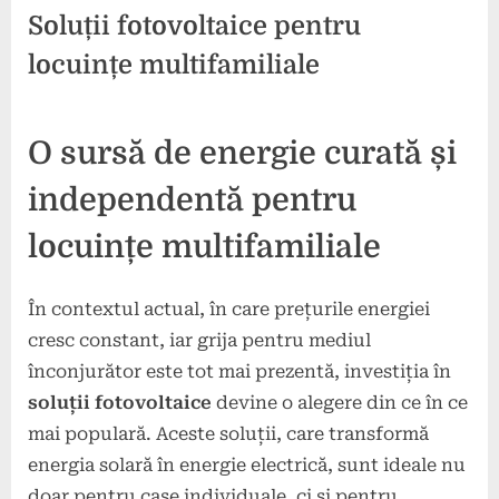
Soluții fotovoltaice pentru
locuințe multifamiliale
Posted
By
4
press
O sursă de energie curată și
on
noiembrie
2024
independentă pentru
locuințe multifamiliale
În contextul actual, în care prețurile energiei
cresc constant, iar grija pentru mediul
înconjurător este tot mai prezentă, investiția în
soluții fotovoltaice
devine o alegere din ce în ce
mai populară. Aceste soluții, care transformă
energia solară în energie electrică, sunt ideale nu
doar pentru case individuale, ci și pentru