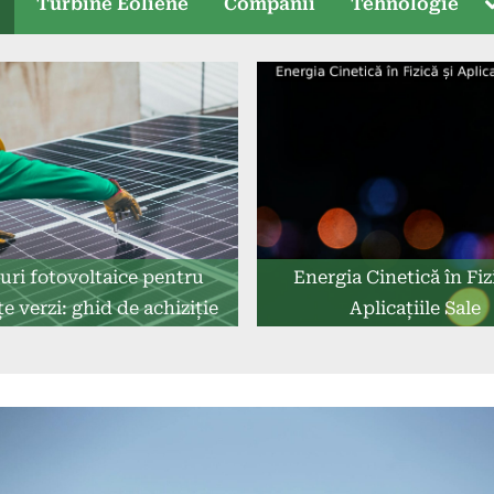
T
e
Turbine Eoliene
Companii
Tehnologie
s
uri fotovoltaice pentru
Energia Cinetică în Fiz
e verzi: ghid de achiziție
Aplicațiile Sale