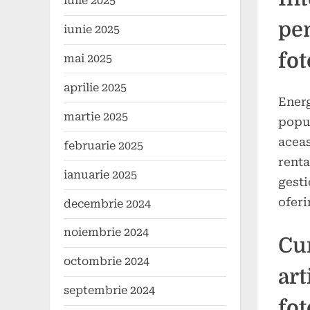
iulie 2025
on
noiem
2024
pe
iunie 2025
fot
mai 2025
aprilie 2025
Energ
martie 2025
popul
aceas
februarie 2025
renta
ianuarie 2025
gesti
oferi
decembrie 2024
noiembrie 2024
Cu
octombrie 2024
art
septembrie 2024
fot