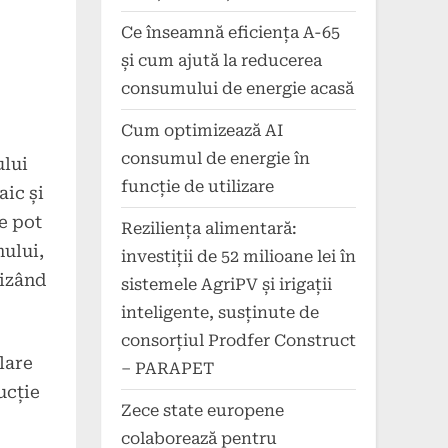
Ce înseamnă eficiența A-65
și cum ajută la reducerea
consumului de energie acasă
Cum optimizează AI
consumul de energie în
ului
funcție de utilizare
aic și
e pot
Reziliența alimentară:
mului,
investiții de 52 milioane lei în
mizând
sistemele AgriPV și irigații
inteligente, susținute de
consorțiul Prodfer Construct
olare
– PARAPET
ucție
Zece state europene
colaborează pentru