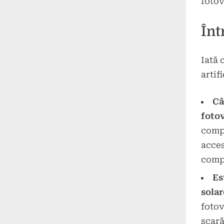
fotov
Înt
Iată 
artif
Câ
fotov
compl
acces
compl
Es
solar
fotov
scară