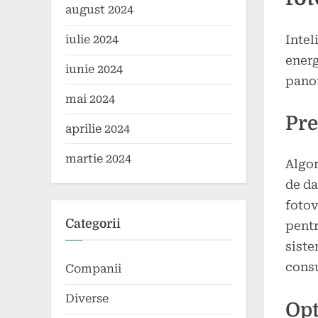
august 2024
Intel
iulie 2024
energ
iunie 2024
panou
mai 2024
Pre
aprilie 2024
martie 2024
Algor
de da
fotov
Categorii
pentr
siste
consu
Companii
Diverse
Opt