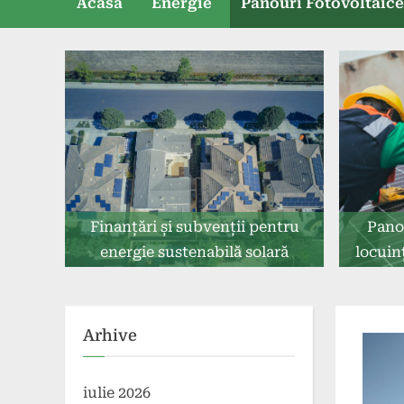
Acasă
Energie
Panouri Fotovoltaic
Finanțări și subvenții pentru
Pano
energie sustenabilă solară
locuinț
Arhive
iulie 2026