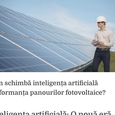
 schimbă inteligența artificială
formanța panourilor fotovoltaice?
d
eligența artificială: O nouă eră