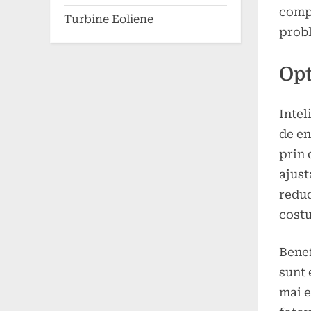
compo
Turbine Eoliene
prob
Opt
Intel
de en
prin 
ajust
reduc
costu
Benef
sunt 
mai e