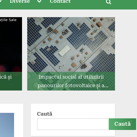
oggle
Toggle
Diverse
Contact
Toggle
ub-
sub-
menu
menu
search
form
ică și
Impactul social al utilizării
panourilor fotovoltaice și a
bateriilor solare
Caută
Caută