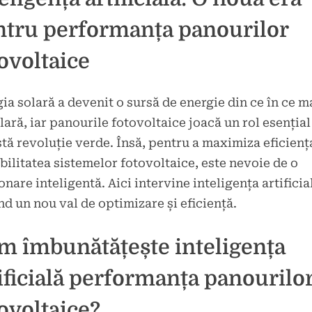
brie
ntru performanța panourilor
ovoltaice
ia solară a devenit o sursă de energie din ce în ce m
ară, iar panourile fotovoltaice joacă un rol esențial
tă revoluție verde. Însă, pentru a maximiza eficiența
bilitatea sistemelor fotovoltaice, este nevoie de o
onare inteligentă. Aici intervine inteligența artificia
nd un nou val de optimizare și eficiență.
m îmbunătățește inteligența
ificială performanța panourilo
ovoltaice?