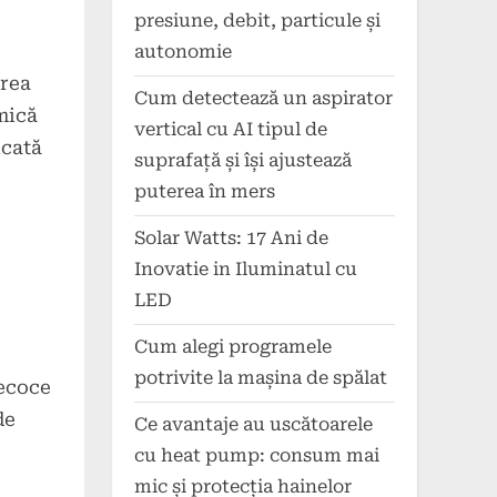
presiune, debit, particule și
autonomie
area
Cum detectează un aspirator
mică
vertical cu AI tipul de
icată
suprafață și își ajustează
puterea în mers
Solar Watts: 17 Ani de
Inovatie in Iluminatul cu
LED
Cum alegi programele
potrivite la mașina de spălat
recoce
de
Ce avantaje au uscătoarele
cu heat pump: consum mai
mic și protecția hainelor