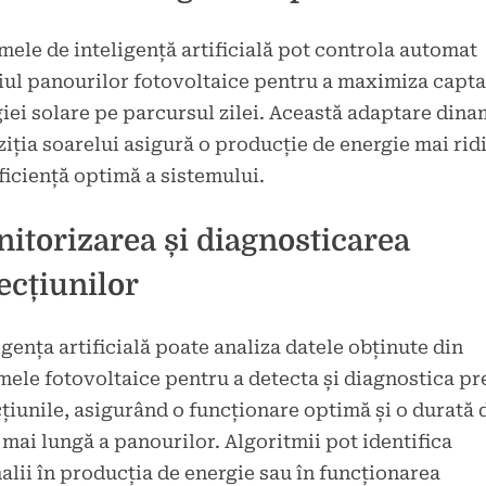
mele de inteligență artificială pot controla automat
ul panourilor fotovoltaice pentru a maximiza capt
iei solare pe parcursul zilei. Această adaptare dina
ziția soarelui asigură o producție de energie mai rid
eficiență optimă a sistemului.
itorizarea și diagnosticarea
ecțiunilor
igența artificială poate analiza datele obținute din
mele fotovoltaice pentru a detecta și diagnostica p
țiunile, asigurând o funcționare optimă și o durată 
 mai lungă a panourilor. Algoritmii pot identifica
lii în producția de energie sau în funcționarea