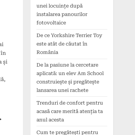
unei locuințe după
instalarea panourilor
fotovoltaice
De ce Yorkshire Terrier Toy
este atât de căutat în
ai
România
 în
 și
De la pasiune la cercetare
aplicată: un elev Am School
lă,
construiește și pregătește
lansarea unei rachete
Trenduri de confort pentru
acasă care merită atenția ta
r
anul acesta
Cum te pregătești pentru