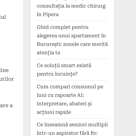
consultația la medic chirurg
în Pipera
iul
Ghid complet pentru
alegerea unui apartament în
București: zonele care merită
atenția ta
Ce soluții smart există
dine
pentru locuințe?
urilor
Cum compari consumul pe
luni cu rapoarte AI:
interpretare, abateri și
are a
acțiuni rapide
Ce înseamnă senzori multipli
într-un aspirator fără fir: