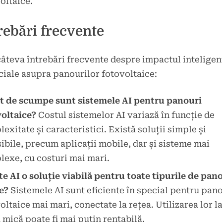
oltaice.
rebări frecvente
câteva întrebări frecvente despre impactul inteligen
iciale asupra panourilor fotovoltaice:
t de scumpe sunt sistemele AI pentru panouri
oltaice?
Costul sistemelor AI variază în funcție de
exitate și caracteristici. Există soluții simple și
ibile, precum aplicații mobile, dar și sisteme mai
exe, cu costuri mai mari.
te AI o soluție viabilă pentru toate tipurile de pan
e?
Sistemele AI sunt eficiente în special pentru pano
oltaice mai mari, conectate la rețea. Utilizarea lor l
 mică poate fi mai puțin rentabilă.