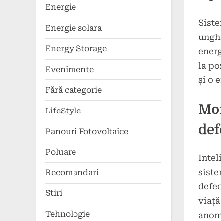
Energie
Siste
Energie solara
unghi
Energy Storage
energ
la po
Evenimente
și o 
Fără categorie
Mon
LifeStyle
def
Panouri Fotovoltaice
Poluare
Intel
siste
Recomandari
defec
Stiri
viață
Tehnologie
anoma