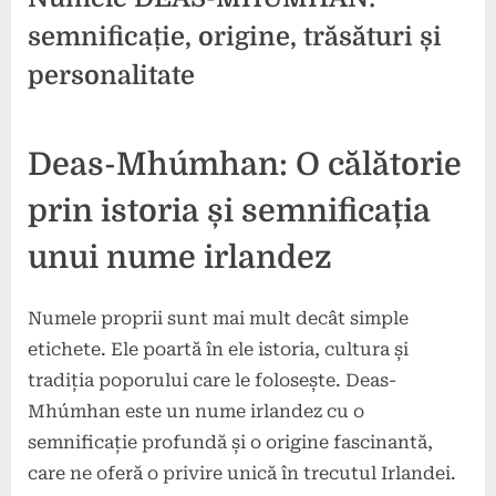
semnificație, origine, trăsături și
personalitate
Posted
By
15
press
Deas-Mhúmhan: O călătorie
on
noiembrie
2024
prin istoria și semnificația
unui nume irlandez
Numele proprii sunt mai mult decât simple
etichete. Ele poartă în ele istoria, cultura și
tradiția poporului care le folosește. Deas-
Mhúmhan este un nume irlandez cu o
semnificație profundă și o origine fascinantă,
care ne oferă o privire unică în trecutul Irlandei.