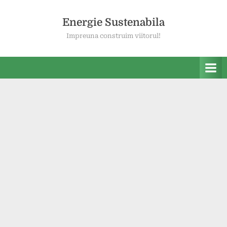
Skip
to
Energie Sustenabila
content
Impreuna construim viitorul!