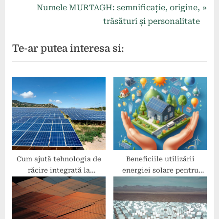
în
e
N
Numele MURTAGH: semnificație, origine,
articole
v
e
trăsături și personalitate
i
x
Te-ar putea interesa si:
o
t
u
P
s
o
P
s
o
t
s
:
t
:
Cum ajută tehnologia de
Beneficiile utilizării
răcire integrată la
energiei solare pentru
creșterea eficienței
locuințe și afaceri
panourilor fotovoltaice?