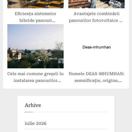
Eficiența sistemelor
Avantajele combinării
hibride panouri
panourilor fotovoltaice cu
fotovoltaice și
baterii solare
generatoare
Cele mai comune greșeli în
Numele DEAS-MHUMHAN:
instalarea panourilor
semnificație, origine,
fotovoltaice și cum să le
trăsături și personalitate
eviți
Arhive
iulie 2026