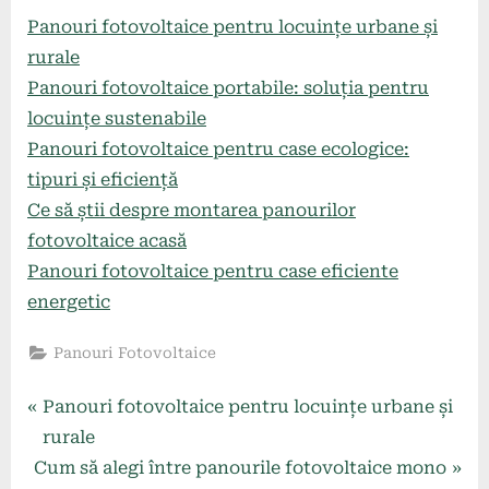
Panouri fotovoltaice pentru locuințe urbane și
rurale
Panouri fotovoltaice portabile: soluția pentru
locuințe sustenabile
Panouri fotovoltaice pentru case ecologice:
tipuri și eficiență
Ce să știi despre montarea panourilor
fotovoltaice acasă
Panouri fotovoltaice pentru case eficiente
energetic
Panouri Fotovoltaice
Navigare
P
Panouri fotovoltaice pentru locuințe urbane și
r
rurale
în
N
e
Cum să alegi între panourile fotovoltaice mono