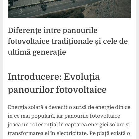
Diferențe între panourile
fotovoltaice tradiționale și cele de
ultimă generație
Posted
By
4
press
Introducere: Evoluția
on
noiembrie
2024
panourilor fotovoltaice
Energia solară a devenit o sursă de energie din ce
în ce mai populară, iar panourile fotovoltaice
joacă un rol esențial în captarea energiei solare și
transformarea ei în electricitate. Pe piață există o