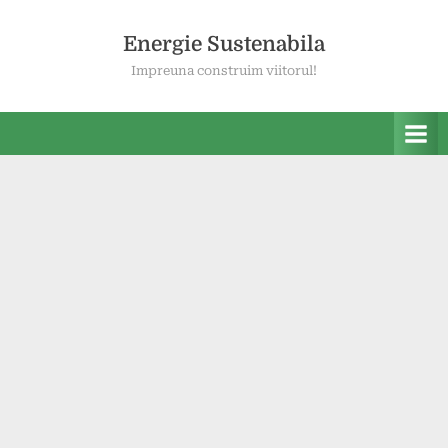
Skip
to
Energie Sustenabila
content
Impreuna construim viitorul!