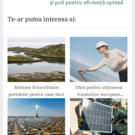
articole
e
v
și poli pentru eficiență optimă
x
i
Te-ar putea interesa si:
t
o
P
u
o
s
s
P
t
o
:
s
t
:
Sisteme fotovoltaice
Ghid pentru obținerea
portabile pentru case mici
fondurilor europene
pentru energie verde