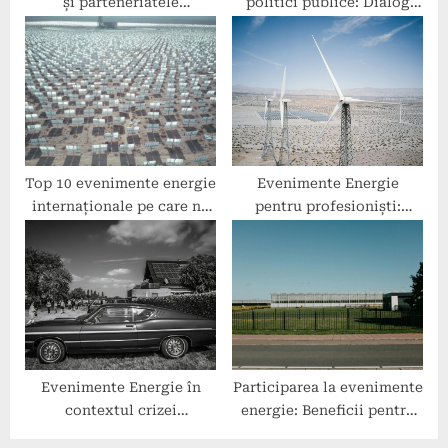
și parteneriatele
politici publice: Dialog
disponibile la evenimente
între autorități și
energie?
companii
Top 10 evenimente energie
Evenimente Energie
internaționale pe care nu
pentru profesioniști:
trebuie să le ratezi
Tendințele și inovațiile
momentului
Evenimente Energie în
Participarea la evenimente
contextul crizei
energie: Beneficii pentru
energetice: Soluții și
companiile din domeniul