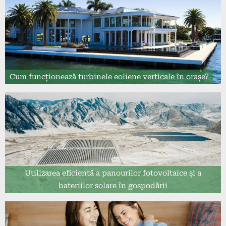
Cum funcționează turbinele eoliene verticale în orașe?
Utilizarea eficientă a panourilor fotovoltaice și a
bateriilor solare în gospodării