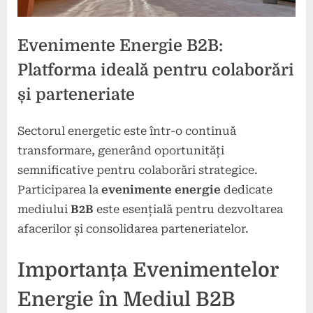
Evenimente Energie B2B:
Platforma ideală pentru colaborări
și parteneriate
Sectorul energetic este într-o continuă
Posted
By
16
press
transformare, generând oportunități
on
decembrie
semnificative pentru colaborări strategice.
2024
Participarea la
evenimente energie
dedicate
mediului
B2B
este esențială pentru dezvoltarea
afacerilor și consolidarea parteneriatelor.
Importanța Evenimentelor
Energie în Mediul B2B