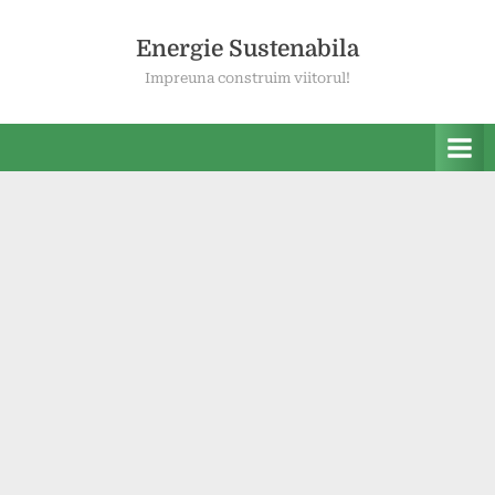
Skip
to
Energie Sustenabila
content
Impreuna construim viitorul!