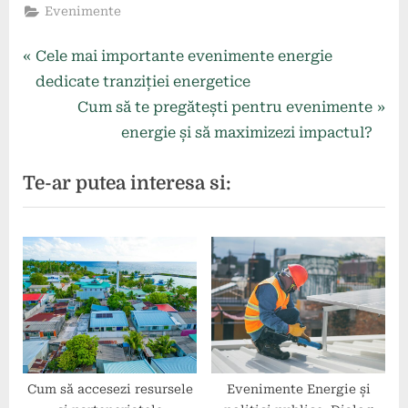
Evenimente
Navigare
P
Cele mai importante evenimente energie
r
dedicate tranziției energetice
în
e
N
Cum să te pregătești pentru evenimente
articole
v
e
energie și să maximizezi impactul?
i
x
Te-ar putea interesa si:
o
t
u
P
s
o
P
s
o
t
s
:
t
:
Cum să accesezi resursele
Evenimente Energie și