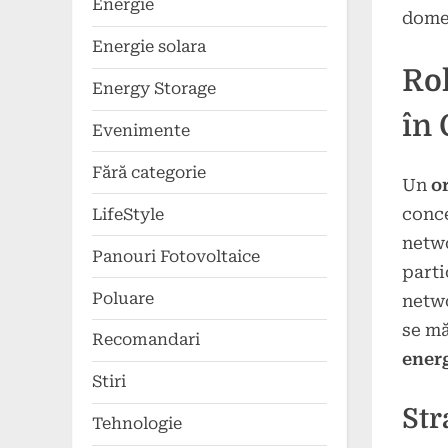
Energie
domen
Energie solara
Rol
Energy Storage
în 
Evenimente
Fără categorie
Un
o
conce
LifeStyle
netwo
Panouri Fotovoltaice
parti
Poluare
netwo
se mă
Recomandari
ener
Stiri
Str
Tehnologie