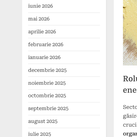
iunie 2026
mai 2026
aprilie 2026
februarie 2026
ianuarie 2026
decembrie 2025
Rol
noiembrie 2025
ene
octombrie 2025
Secto
septembrie 2025
Poste
By
29
press
găsir
on
noiem
august 2025
cruci
2024
organ
iulie 2025