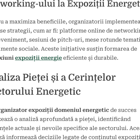
working-ului la Expoziții Energet
u a maximiza beneficiile, organizatorii implemente
se strategii, cum ar fi: platforme online de network
veniment, sesiuni de pitch-uri, mese rotunde temati
mente sociale. Aceste inițiative susțin formarea de
xiuni
expoziții energie
eficiente și durabile.
liza Pieței și a Cerințelor
torului Energetic
rganizator expoziții domeniul energetic
de succes
zează o analiză aprofundată a pieței, identificând
nțele actuale și nevoile specifice ale sectorului. Ac
ză informează deciziile legate de conținutul expoziți