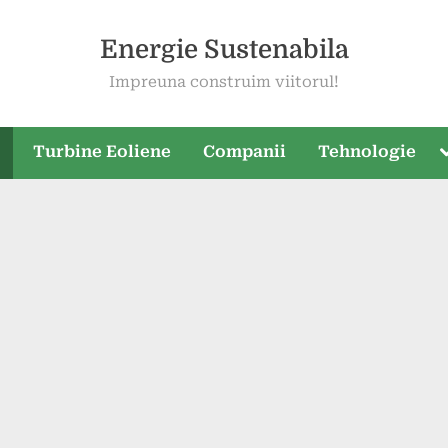
Energie Sustenabila
Impreuna construim viitorul!
T
e
Turbine Eoliene
Companii
Tehnologie
s