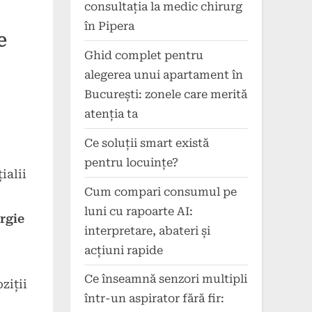
consultația la medic chirurg
în Pipera
e
Ghid complet pentru
alegerea unui apartament în
București: zonele care merită
atenția ta
Ce soluții smart există
pentru locuințe?
ialii
Cum compari consumul pe
luni cu rapoarte AI:
rgie
interpretare, abateri și
acțiuni rapide
Ce înseamnă senzori multipli
ziții
într-un aspirator fără fir: