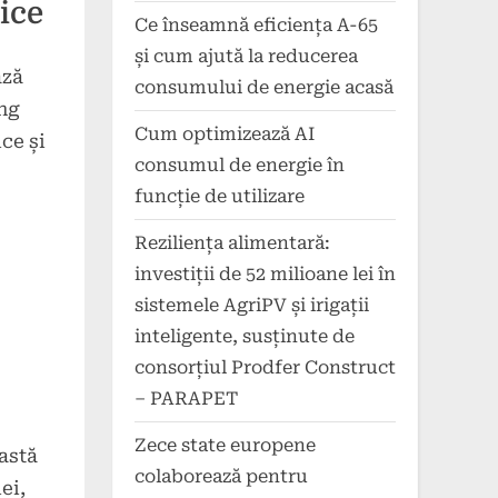
ice
Ce înseamnă eficiența A-65
și cum ajută la reducerea
ază
consumului de energie acasă
ing
Cum optimizează AI
ce și
consumul de energie în
funcție de utilizare
Reziliența alimentară:
investiții de 52 milioane lei în
sistemele AgriPV și irigații
inteligente, susținute de
consorțiul Prodfer Construct
– PARAPET
Zece state europene
eastă
colaborează pentru
ei,