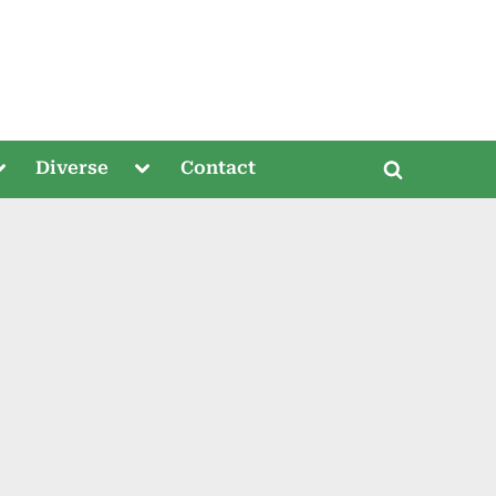
oggle
Toggle
Diverse
Contact
Toggle
ub-
sub-
menu
menu
search
form