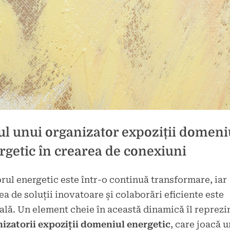
ul unui organizator expoziții domeni
rgetic în crearea de conexiuni
rul energetic este într-o continuă transformare, iar
d
ea de soluții inovatoare și colaborări eficiente este
brie
ală. Un element cheie în această dinamică îl reprezi
izatorii expoziții domeniul energetic
, care joacă u