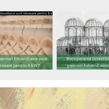
anouri fotovoltaice sunt
Recuperarea investiție
cesare pentru 8 kW?
panouri fotovoltaice:
durează?