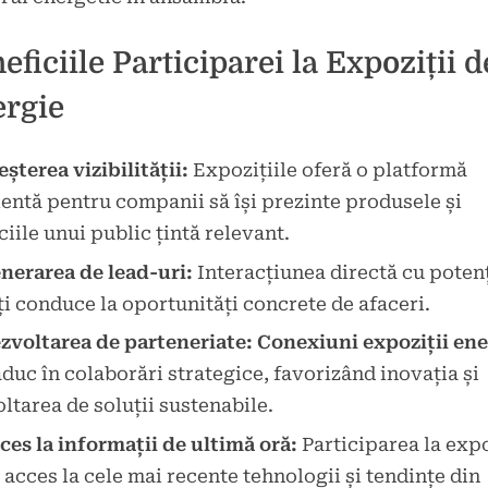
eficiile Participarei la Expoziții d
rgie
eșterea vizibilității:
Expozițiile oferă o platformă
entă pentru companii să își prezinte produsele și
ciile unui public țintă relevant.
nerarea de lead-uri:
Interacțiunea directă cu potenț
ți conduce la oportunități concrete de afaceri.
zvoltarea de parteneriate:
Conexiuni expoziții ene
aduc în colaborări strategice, favorizând inovația și
ltarea de soluții sustenabile.
ces la informații de ultimă oră:
Participarea la expo
 acces la cele mai recente tehnologii și tendințe din