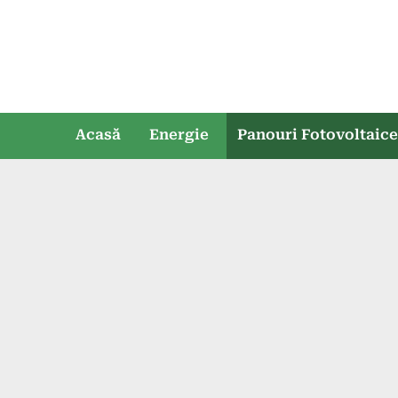
Skip
to
content
Acasă
Energie
Panouri Fotovoltaic