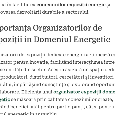
ial în facilitarea
conexiunilor expoziții energie
și
varea dezvoltării durabile a sectorului.
ortanța Organizatorilor de
oziții în Domeniul Energetic
izatorii de expoziții dedicate energiei acționează c
izator pentru inovație, facilitând interacțiunea între
se entități din sector. Aceștia asigură un spațiu dedi
producători, distribuitori, cercetători și investitori
ntâlni, împărtășind cunoștințe și explorând oportuni
laborare. Eficiența unui
organizator expoziții dom
getic
se măsoară prin calitatea conexiunilor create,
ând beneficii atât pentru participanți, cât și pentru
rul energetic în ansamblu.