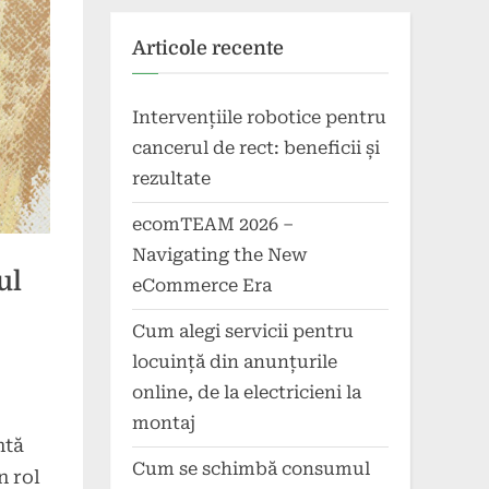
Articole recente
Intervențiile robotice pentru
cancerul de rect: beneficii și
rezultate
ecomTEAM 2026 –
Navigating the New
ul
eCommerce Era
Cum alegi servicii pentru
locuință din anunțurile
online, de la electricieni la
montaj
ntă
Cum se schimbă consumul
n rol