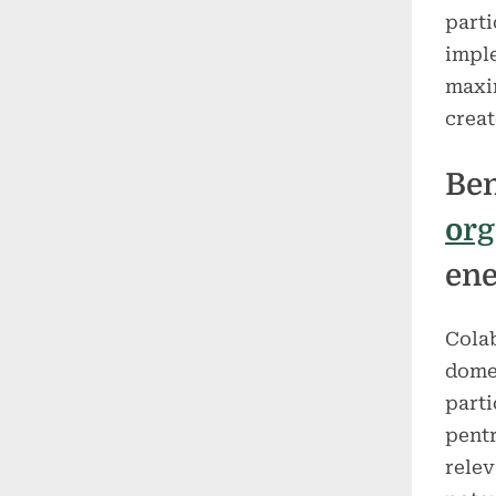
parti
imple
maxi
creat
Ben
org
ene
Colab
dome
parti
pentr
relev