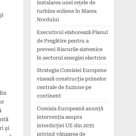
instalarea unei rețele de
turbine eoliene în Marea
și
Nordului
Executivul elaborează Planul
de Pregătire pentru a
preveni Riscurile sistemice
în sectorul energiei electrice
Strategia Comisiei Europene
vizează construcția primelor
centrale de fuziune pe
din
continent
or
Comisia Europeană anunță
ă
intervenția asupra
intă
interdicției UE din 2035
i și
privind vânzarea de