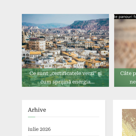
Ce sunt „certificatele verzi” și
Câte p
cum sprijină energia
ne
sustenabilă?
Arhive
iulie 2026