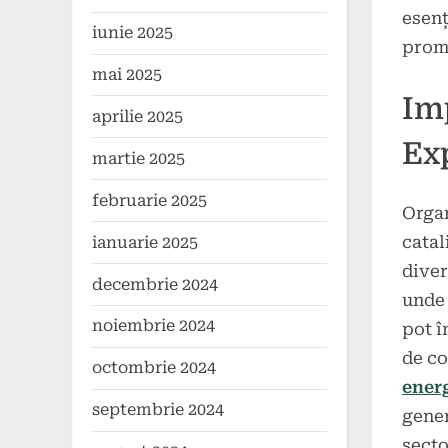
esenț
iunie 2025
promo
mai 2025
Imp
aprilie 2025
Exp
martie 2025
februarie 2025
Organ
catal
ianuarie 2025
diver
decembrie 2024
unde 
noiembrie 2024
pot î
de co
octombrie 2024
ener
septembrie 2024
gener
secto