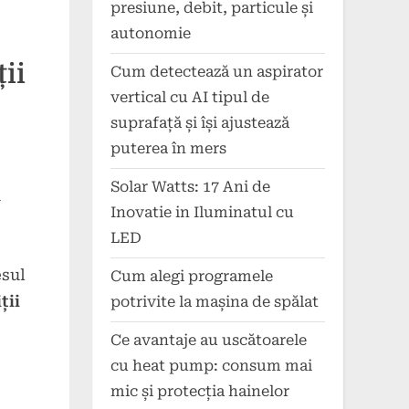
presiune, debit, particule și
autonomie
ii
Cum detectează un aspirator
vertical cu AI tipul de
suprafață și își ajustează
puterea în mers
Solar Watts: 17 Ani de
u
Inovatie in Iluminatul cu
LED
esul
Cum alegi programele
ții
potrivite la mașina de spălat
Ce avantaje au uscătoarele
cu heat pump: consum mai
mic și protecția hainelor