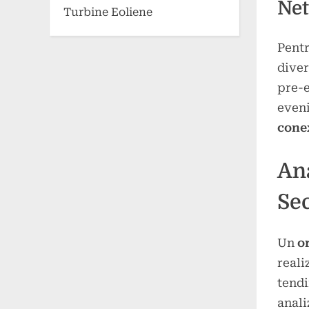
Net
Turbine Eoliene
Pentr
diver
pre-e
eveni
cone
Ana
Sec
Un
o
reali
tendi
anali