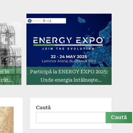
i în
Participă la ENERGY EXPO 2025:
 cât
Unde energia întâlnește
tehnologia!
Caută
Caută