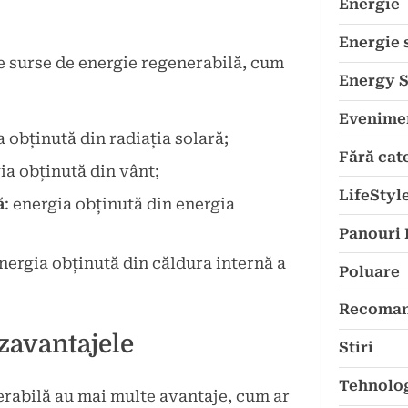
Energie
Energie 
e surse de energie regenerabilă, cum
Energy 
Evenime
a obținută din radiația solară;
Fără cat
gia obținută din vânt;
LifeStyl
ă
: energia obținută din energia
Panouri 
energia obținută din căldura internă a
Poluare
Recoman
zavantajele
Stiri
Tehnolo
erabilă au mai multe avantaje, cum ar