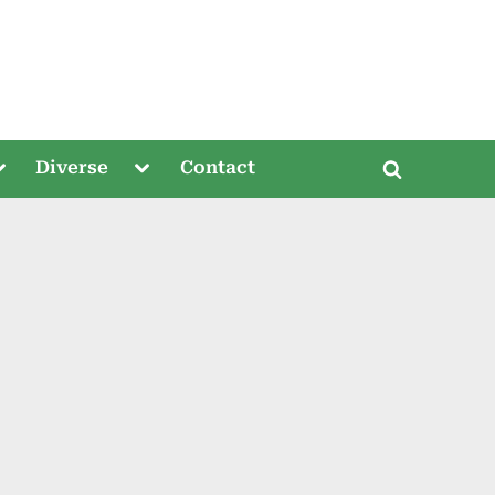
oggle
Toggle
Diverse
Contact
Toggle
ub-
sub-
menu
menu
search
form