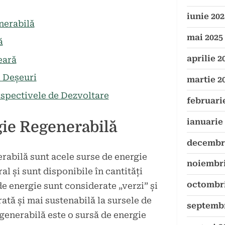
iunie 202
nerabilă
mai 2025
ă
aprilie 2
eară
i Deșeuri
martie 2
erspectivele de Dezvoltare
februari
ianuarie
ie Regenerabilă
decembri
rabilă sunt acele surse de energie
noiembri
l și sunt disponibile în cantități
octombri
de energie sunt considerate „verzi” și
ată și mai sustenabilă la sursele de
septembr
egenerabilă este o sursă de energie