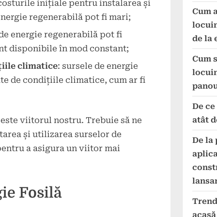
 costurile inițiale pentru instalarea și
Cum a
energie regenerabilă pot fi mari;
locuin
 de energie regenerabilă pot fi
de la 
nt disponibile în mod constant;
Cum s
ile climatice
: sursele de energie
locui
te de condițiile climatice, cum ar fi
panou
De ce
atât 
este viitorul nostru. Trebuie să ne
rea și utilizarea surselor de
De la 
entru a asigura un viitor mai
aplic
const
lansa
ie Fosilă
Trend
acasă 