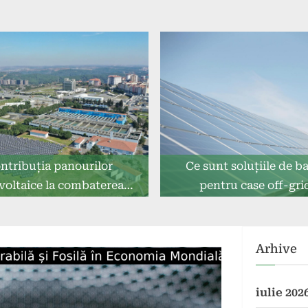
ntribuția panourilor
Ce sunt soluțiile de ba
voltaice la combaterea
pentru case off-gri
poluării fonice
Arhive
iulie 202