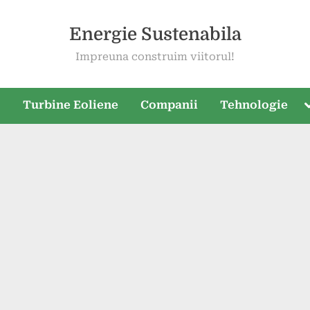
Energie Sustenabila
Impreuna construim viitorul!
T
e
Turbine Eoliene
Companii
Tehnologie
s