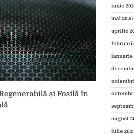
iunie 202
mai 2026
aprilie 2
februari
ianuarie
decembri
noiembri
Regenerabilă și Fosilă în
octombri
lă
septembr
august 2
iulie 202