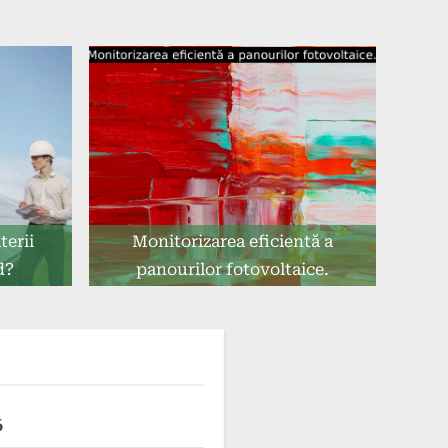
terii
Monitorizarea eficientă a
d?
panourilor fotovoltaice.
6