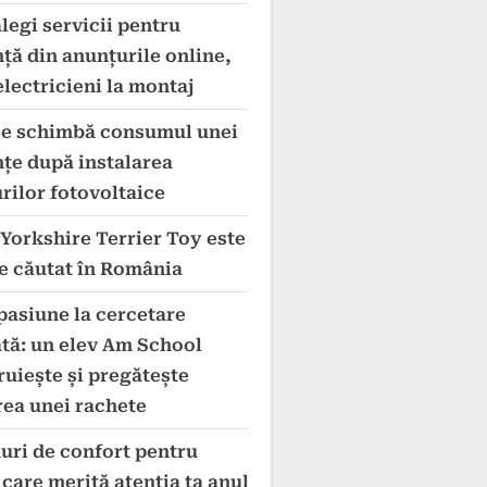
legi servicii pentru
ță din anunțurile online,
electricieni la montaj
e schimbă consumul unei
nțe după instalarea
rilor fotovoltaice
 Yorkshire Terrier Toy este
de căutat în România
pasiune la cercetare
ată: un elev Am School
ruiește și pregătește
rea unei rachete
uri de confort pentru
care merită atenția ta anul