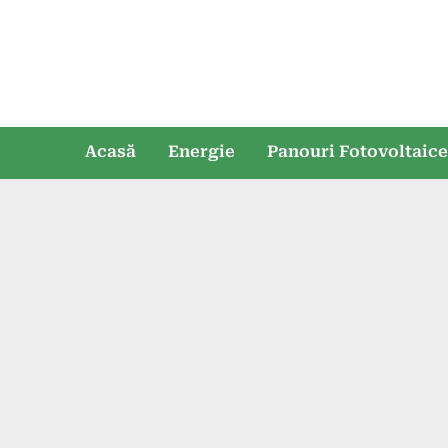
Skip
to
content
Acasă
Energie
Panouri Fotovoltaic