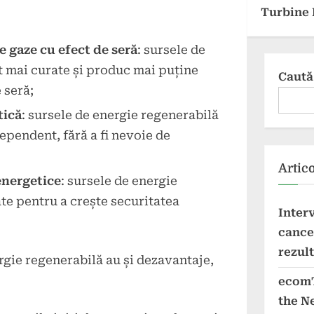
Turbine 
 gaze cu efect de seră
: sursele de
t mai curate și produc mai puține
Caută
 seră;
tică
: sursele de energie regenerabilă
dependent, fără a fi nevoie de
Artic
energetice
: sursele de energie
ate pentru a crește securitatea
Inter
cancer
rezul
rgie regenerabilă au și dezavantaje,
ecomT
the N