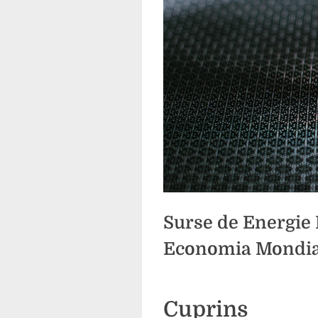
Surse de Energie 
Economia Mondia
Posted
By
24
comunicat
Cuprins
on
mai