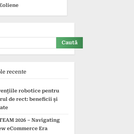
Eoliene
Caută
ole recente
vențiile robotice pentru
ul de rect: beneficii și
tate
EAM 2026 – Navigating
ew eCommerce Era