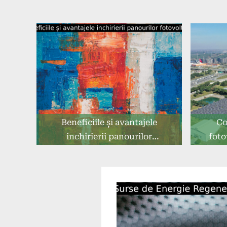
Beneficiile și avantajele
Co
inchirierii panourilor
foto
fotovoltaice