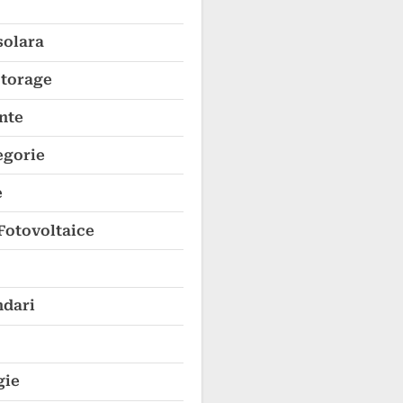
solara
Storage
nte
egorie
e
Fotovoltaice
dari
gie