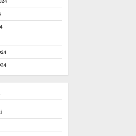
024
4
4
024
024
i
i