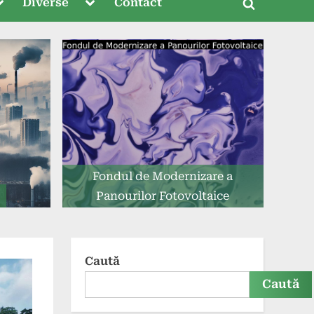
oggle
Toggle
Diverse
Contact
Toggle
ub-
sub-
menu
menu
search
form
Fondul de Modernizare a
Panourilor Fotovoltaice
Caută
Caută