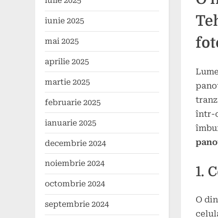
iulie 2025
on
noiem
2024
Te
iunie 2025
fot
mai 2025
aprilie 2025
Lumea
martie 2025
panou
tranz
februarie 2025
într-
ianuarie 2025
îmbun
panou
decembrie 2024
noiembrie 2024
1. 
octombrie 2024
O din
septembrie 2024
celul