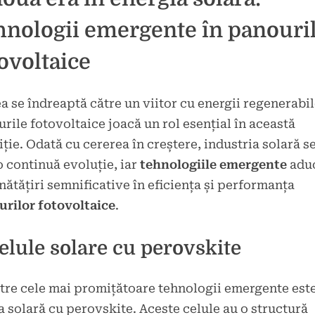
brie
hnologii emergente în panouri
ovoltaice
 se îndreaptă către un viitor cu energii regenerabile
rile fotovoltaice joacă un rol esențial în această
iție. Odată cu cererea în creștere, industria solară se
o continuă evoluție, iar
tehnologiile emergente
adu
ătățiri semnificative în eficiența și performanța
rilor fotovoltaice
.
Celule solare cu perovskite
tre cele mai promițătoare tehnologii emergente est
a solară cu perovskite. Aceste celule au o structură