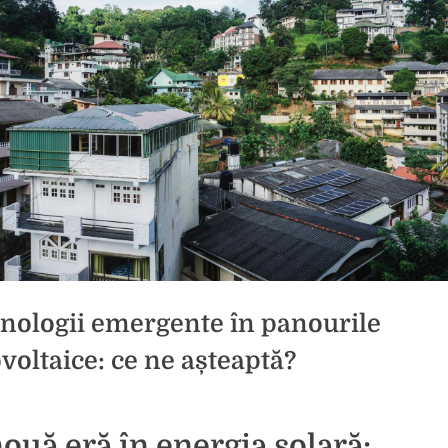
nologii emergente în panourile
ovoltaice: ce ne așteaptă?
d
ouă eră în energia solară: