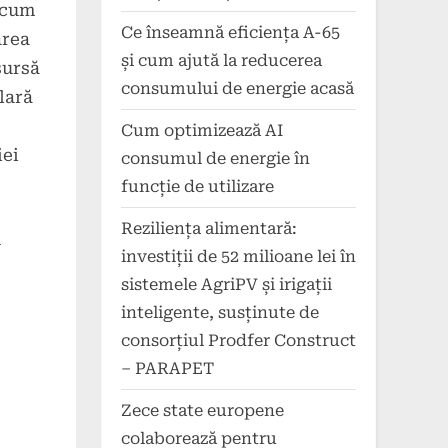
ecum
Ce înseamnă eficiența A-65
area
și cum ajută la reducerea
sursă
consumului de energie acasă
lară
Cum optimizează AI
iei
consumul de energie în
funcție de utilizare
Reziliența alimentară:
m
investiții de 52 milioane lei în
sistemele AgriPV și irigații
inteligente, susținute de
consorțiul Prodfer Construct
– PARAPET
Zece state europene
colaborează pentru