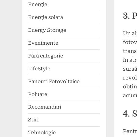
Energie
3. 
Energie solara
Energy Storage
Un al
fotov
Evenimente
trans
Fără categorie
în st
sursă
LifeStyle
revol
Panouri Fotovoltaice
obțin
Poluare
acum
Recomandari
4. 
Stiri
Pentr
Tehnologie