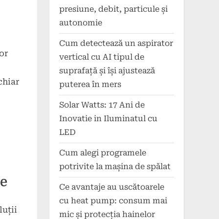
presiune, debit, particule și
autonomie
Cum detectează un aspirator
or
vertical cu AI tipul de
suprafață și își ajustează
chiar
puterea în mers
o
Solar Watts: 17 Ani de
Inovatie in Iluminatul cu
LED
Cum alegi programele
potrivite la mașina de spălat
re
Ce avantaje au uscătoarele
cu heat pump: consum mai
luții
mic și protecția hainelor