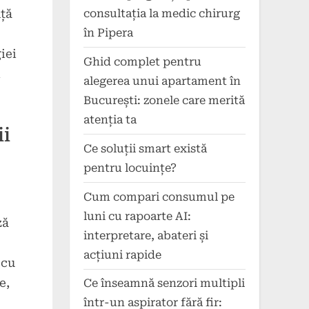
nță
consultația la medic chirurg
în Pipera
iei
Ghid complet pentru
l
alegerea unui apartament în
București: zonele care merită
atenția ta
ii
Ce soluții smart există
pentru locuințe?
Cum compari consumul pe
luni cu rapoarte AI:
ză
interpretare, abateri și
acțiuni rapide
 cu
e,
Ce înseamnă senzori multipli
într-un aspirator fără fir: