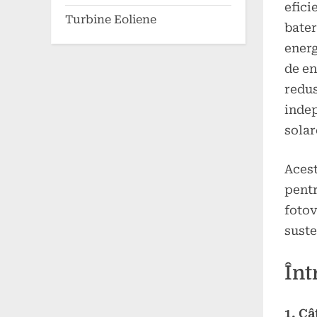
efici
Turbine Eoliene
bater
energ
de en
redus
indep
solar
Acest
pentr
fotov
suste
Înt
1. Câ