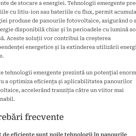
ente de stocare a energiei. Tehnologii emergente pr
iile cu litiu-ion sau bateriile cu flux, permit acumul
iei produse de panourile fotovoltaice, asigurând o 
ergie disponibilă chiar și în perioadele cu lumină so
ă. Aceste soluții vor contribui la creșterea
endenței energetice și la extinderea utilizării energ
e.
e tehnologii emergente prezintă un potențial enor
u a optimiza eficiența și aplicabilitatea panourilor
oltaice, accelerând tranziția către un viitor mai
nabil.
rebări frecvente
t de eficiente sunt noile tehnologii în panourile