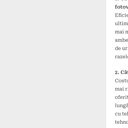
fotov
Efici
ultim
mai m
ambel
de ur
razel
2. Câ
Costu
mai r
oferi
lungă
cu te
tehno