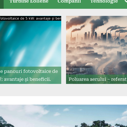
T
e
Turbine Eoliene
Companii
Tehnologie
s
de panouri fotovoltaice de
: avantaje și beneficii.
Poluarea aerului – referat