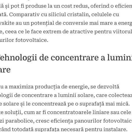
ă și pot fi produse la un cost redus, oferind o eficie
ată. Comparativ cu siliciul cristalin, celulele cu
skite au un potențial de conversie mai mare a energ
e, ceea ce le face extrem de atractive pentru viitoru
rilor fotovoltaice.
Tehnologii de concentrare a lumin
are
u a maximiza producția de energie, se dezvoltă
logii de concentrare a luminii solare, care colectea
e solare și le concentrează pe o suprafață mai mică.
e soluții, cum ar fi concentratoarele liniare sau cele
zi parabolice, cresc eficiența panourilor fotovoltaic
ând totodată suprafața necesară pentru instalare.