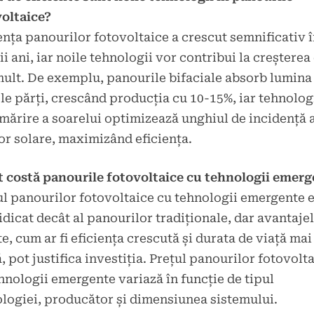
oltaice?
ența panourilor fotovoltaice a crescut semnificativ 
ii ani, iar noile tehnologii vor contribui la creșterea 
ult. De exemplu, panourile bifaciale absorb lumina
e părți, crescând producția cu 10-15%, iar tehnolog
mărire a soarelui optimizează unghiul de incidență 
or solare, maximizând eficiența.
t costă panourile fotovoltaice cu tehnologii emer
l panourilor fotovoltaice cu tehnologii emergente 
idicat decât al panourilor tradiționale, dar avantaje
te, cum ar fi eficiența crescută și durata de viață mai
, pot justifica investiția. Prețul panourilor fotovolt
hnologii emergente variază în funcție de tipul
logiei, producător și dimensiunea sistemului.