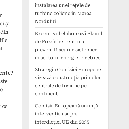
instalarea unei rețele de
turbine eoliene în Marea
în
Nordului
ei și
 din
Executivul elaborează Planul
iile
de Pregătire pentru a
al
preveni Riscurile sistemice
în sectorul energiei electrice
Strategia Comisiei Europene
gente?
vizează construcția primelor
este
centrale de fuziune pe
le
continent
Comisia Europeană anunță
aice
intervenția asupra
interdicției UE din 2035