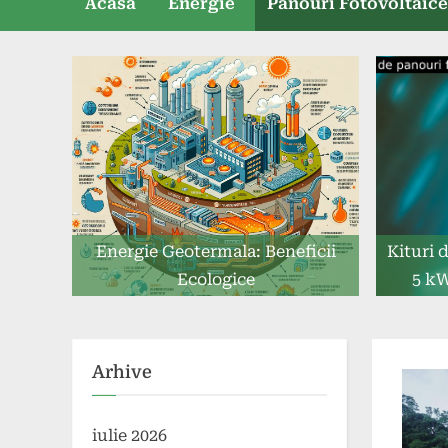
Acasă
Energie
Panouri Fotovoltaic
Energie Geotermala: Beneficii
Kituri 
Ecologice
5 kW
Arhive
iulie 2026