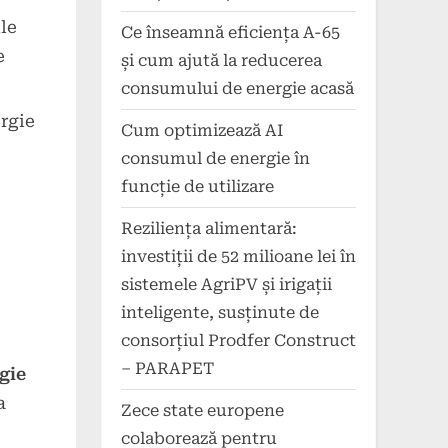
le
Ce înseamnă eficiența A-65
e
și cum ajută la reducerea
consumului de energie acasă
rgie
Cum optimizează AI
consumul de energie în
funcție de utilizare
Reziliența alimentară:
investiții de 52 milioane lei în
sistemele AgriPV și irigații
inteligente, susținute de
consorțiul Prodfer Construct
– PARAPET
gie
a
Zece state europene
colaborează pentru