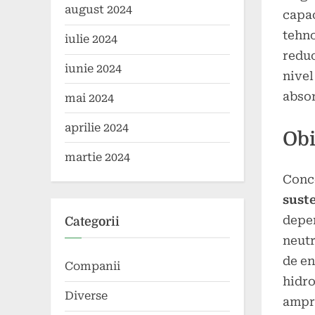
august 2024
capac
tehno
iulie 2024
reduc
iunie 2024
nivel
absor
mai 2024
aprilie 2024
Obi
martie 2024
Conc
suste
depen
Categorii
neutr
de en
Companii
hidro
Diverse
ampr