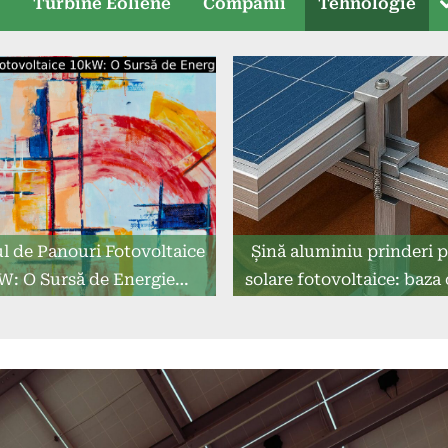
T
e
Turbine Eoliene
Companii
Tehnologie
s
l de Panouri Fotovoltaice
Șină aluminiu prinderi 
W: O Sursă de Energie
solare fotovoltaice: baza 
Curată.
sistem fotovoltaic du