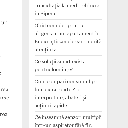
consultația la medic chirurg
în Pipera
a un
Ghid complet pentru
alegerea unui apartament în
București: zonele care merită
atenția ta
e
Ce soluții smart există
pentru locuințe?
e
Cum compari consumul pe
erea
luni cu rapoarte AI:
interpretare, abateri și
urse
acțiuni rapide
erea
Ce înseamnă senzori multipli
într-un aspirator fără fir: