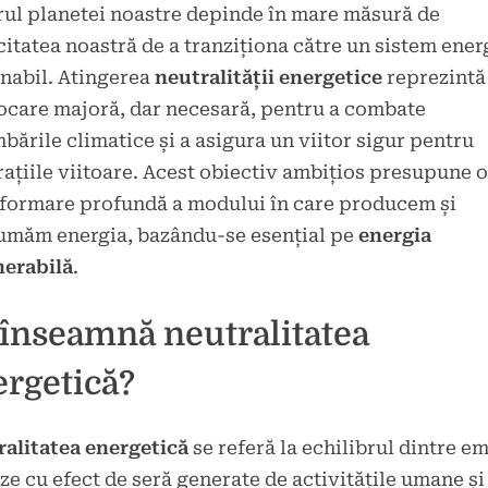
rul planetei noastre depinde în mare măsură de
d
itatea noastră de a tranziționa către un sistem ener
brie
nabil. Atingerea
neutralității energetice
reprezintă
care majoră, dar necesară, pentru a combate
bările climatice și a asigura un viitor sigur pentru
ațiile viitoare. Acest obiectiv ambițios presupune o
formare profundă a modului în care producem și
umăm energia, bazându-se esențial pe
energia
nerabilă
.
 înseamnă neutralitatea
ergetică?
alitatea energetică
se referă la echilibrul dintre em
ze cu efect de seră generate de activitățile umane și