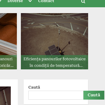
oggle
Toggle
Diverse
Contact
Toggle
ub-
sub-
menu
menu
search
form
panouri
Eficiența panourilor fotovoltaice
oricărui
în condiții de temperatură
rabil
extremă
Caută
Caută