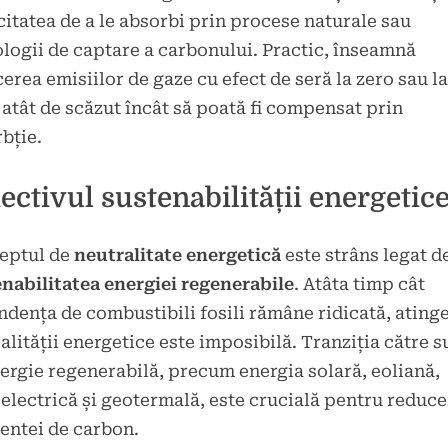
itatea de a le absorbi prin procese naturale sau
logii de captare a carbonului. Practic, înseamnă
erea emisiilor de gaze cu efect de seră la zero sau l
 atât de scăzut încât să poată fi compensat prin
bție.
ectivul sustenabilității energetic
eptul de
neutralitate energetică
este strâns legat d
nabilitatea energiei regenerabile
. Atâta timp cât
dența de combustibili fosili rămâne ridicată, ating
alității energetice este imposibilă. Tranziția către s
ergie regenerabilă, precum energia solară, eoliană,
electrică și geotermală, este crucială pentru reduc
entei de carbon.