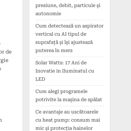
presiune, debit, particule și
autonomie
Cum detectează un aspirator
vertical cu AI tipul de
suprafață și își ajustează
e
puterea în mers
or de
rgie
Solar Watts: 17 Ani de
e
Inovatie in Iluminatul cu
LED
Cum alegi programele
potrivite la mașina de spălat
Ce avantaje au uscătoarele
n
cu heat pump: consum mai
mic și protecția hainelor