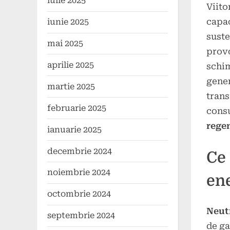
iulie 2025
Viito
Poste
By
24
press
capac
iunie 2025
on
decem
suste
2024
mai 2025
provo
aprilie 2025
schim
gener
martie 2025
trans
februarie 2025
cons
rege
ianuarie 2025
decembrie 2024
Ce
noiembrie 2024
en
octombrie 2024
Neutr
septembrie 2024
de ga