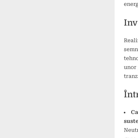
energ
Inv
Real
semni
tehno
unor 
tranz
Înt
Ca
suste
Neutr