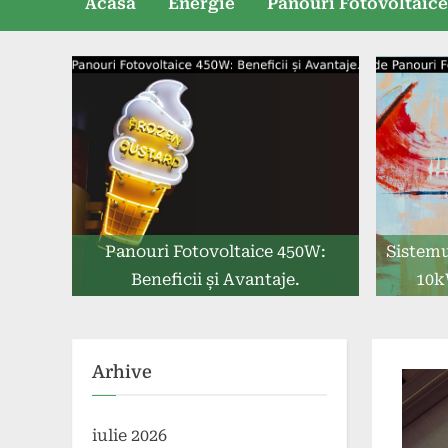
Acasă
Energie
Panouri Fotovoltaic
Panouri Fotovoltaice 450W:
Sistemu
Beneficii și Avantaje.
10k
Arhive
iulie 2026