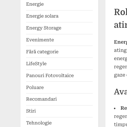
Energie
Rol
Energie solara
ati
Energy Storage
Evenimente
Ener
ating
Fără categorie
energ
LifeStyle
regen
gaze 
Panouri Fotovoltaice
Poluare
Ava
Recomandari
Re
Stiri
regen
Tehnologie
timpu