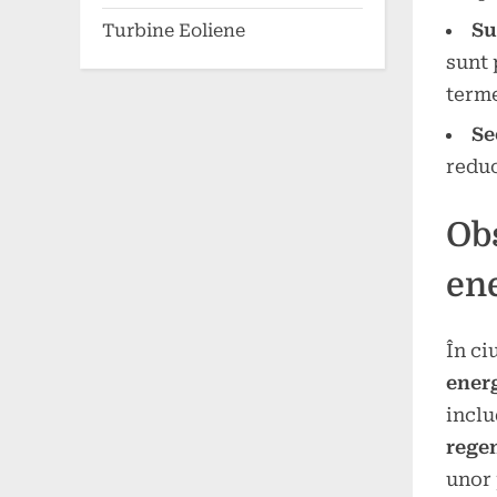
Su
Turbine Eoliene
sunt 
terme
Se
reduc
Obs
en
În ci
ener
inclu
rege
unor 