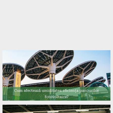
Cum afectează umiditatea eficiența panourilor
fotovoltaice?