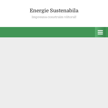
Skip
to
Energie Sustenabila
content
Impreuna construim viitorul!