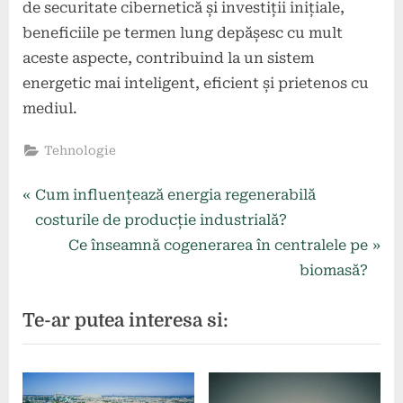
de securitate cibernetică și investiții inițiale,
beneficiile pe termen lung depășesc cu mult
aceste aspecte, contribuind la un sistem
energetic mai inteligent, eficient și prietenos cu
mediul.
Tehnologie
Navigare
P
Cum influențează energia regenerabilă
r
costurile de producție industrială?
în
e
N
Ce înseamnă cogenerarea în centralele pe
articole
v
e
biomasă?
i
x
Te-ar putea interesa si:
o
t
u
P
s
o
P
s