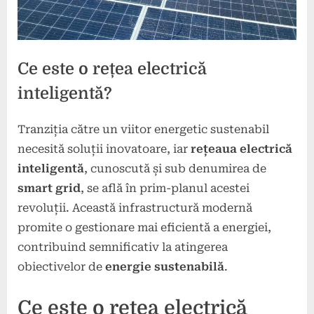
Ce este o rețea electrică
inteligentă?
Tranziția către un viitor energetic sustenabil
Posted
By
15
press
necesită soluții inovatoare, iar
rețeaua electrică
on
martie
inteligentă
, cunoscută și sub denumirea de
2025
smart grid
, se află în prim-planul acestei
revoluții. Această infrastructură modernă
promite o gestionare mai eficientă a energiei,
contribuind semnificativ la atingerea
obiectivelor de
energie sustenabilă
.
Ce este o rețea electrică