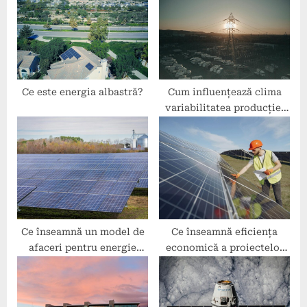
o
t
s
:
t
:
Ce este energia albastră?
Cum influențează clima
variabilitatea producției
de energie regenerabilă?
Ce înseamnă un model de
Ce înseamnă eficiența
afaceri pentru energie
economică a proiectelor
verde?
de energie regenerabilă?