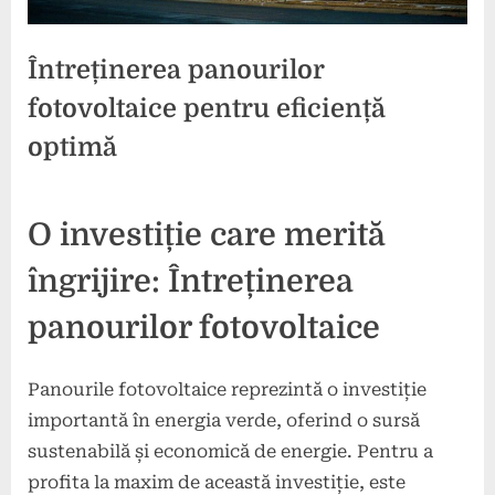
Întreținerea panourilor
fotovoltaice pentru eficiență
optimă
Posted
By
4
press
O investiție care merită
on
noiembrie
2024
îngrijire: Întreținerea
panourilor fotovoltaice
Panourile fotovoltaice reprezintă o investiție
importantă în energia verde, oferind o sursă
sustenabilă și economică de energie. Pentru a
profita la maxim de această investiție, este