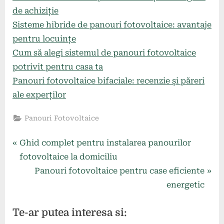
de achiziție
Sisteme hibride de panouri fotovoltaice: avantaje
pentru locuințe
Cum să alegi sistemul de panouri fotovoltaice
potrivit pentru casa ta
Panouri fotovoltaice bifaciale: recenzie și păreri
ale experților
Panouri Fotovoltaice
Navigare
P
Ghid complet pentru instalarea panourilor
r
fotovoltaice la domiciliu
în
e
N
Panouri fotovoltaice pentru case eficiente
articole
v
e
energetic
i
x
Te-ar putea interesa si:
o
t