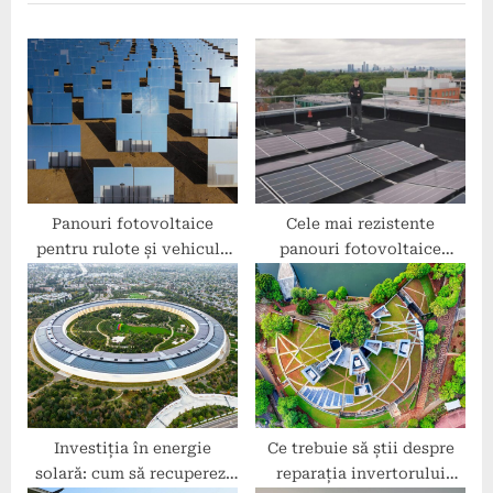
u
P
s
o
P
s
o
t
s
:
t
:
Panouri fotovoltaice
Cele mai rezistente
pentru rulote și vehicule
panouri fotovoltaice
off-grid
pentru zone montane
Investiția în energie
Ce trebuie să știi despre
solară: cum să recuperezi
reparația invertorului