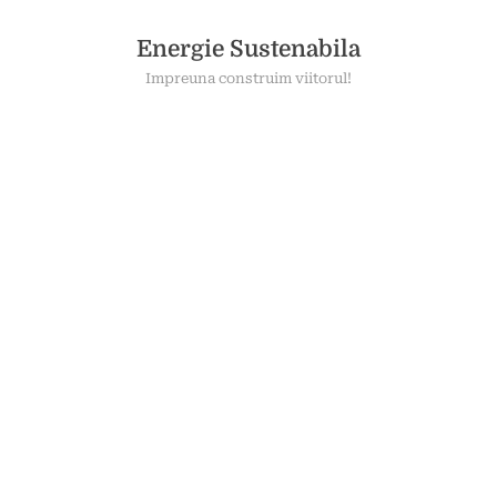
Skip
to
Energie Sustenabila
content
Impreuna construim viitorul!